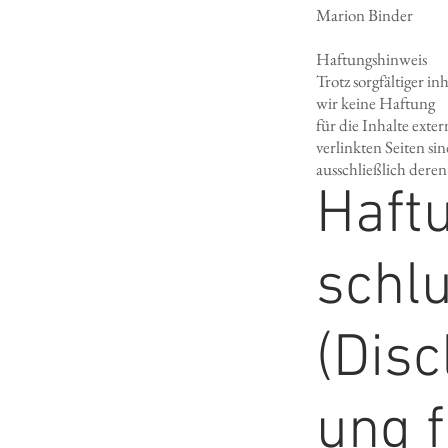
Marion Binder
Haftungshinweis
Trotz sorgfältiger i
wir keine Haftung
für die Inhalte exte
verlinkten Seiten si
ausschließlich deren
Haft
schl
(Dis
ung f