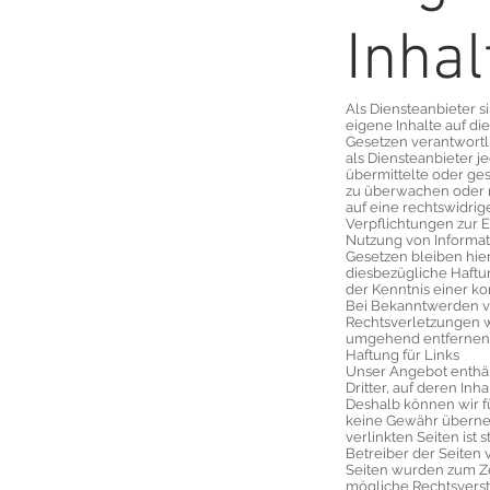
Inhal
Als Diensteanbieter s
eigene Inhalte auf d
Gesetzen verantwortli
als Diensteanbieter je
übermittelte oder ge
zu überwachen oder 
auf eine rechtswidrige
Verpflichtungen zur 
Nutzung von Informa
Gesetzen bleiben hie
diesbezügliche Haftun
der Kenntnis einer k
Bei Bekanntwerden 
Rechtsverletzungen w
umgehend entfernen
Haftung für Links
Unser Angebot enthäl
Dritter, auf deren Inh
Deshalb können wir f
keine Gewähr überneh
verlinkten Seiten ist 
Betreiber der Seiten v
Seiten wurden zum Ze
mögliche Rechtsverst