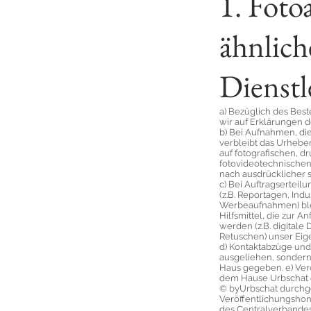
1. Foto
ähnlich
Dienstl
a) Bezüglich des Bes
wir auf Erklärungen 
b) Bei Aufnahmen, die
verbleibt das Urheber
auf fotografischen, d
fotovideotechnischen
nach ausdrücklicher s
c) Bei Auftragserteil
(z.B. Reportagen, Ind
Werbeaufnahmen) ble
Hilfsmittel, die zur A
werden (z.B. digitale
Retuschen) unser Eig
d) Kontaktabzüge und
ausgeliehen, sonder
Haus gegeben. e) Ver
dem Hause Urbschat 
© byUrbschat durchg
Veröffentlichungshon
des Centralverbandes