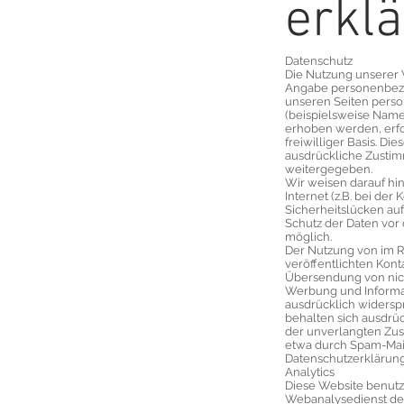
erklä
Datenschutz
Die Nutzung unserer 
Angabe personenbezo
unseren Seiten pers
(beispielsweise Name
erhoben werden, erfol
freiwilliger Basis. D
ausdrückliche Zustim
weitergegeben.
Wir weisen darauf hi
Internet (z.B. bei der
Sicherheitslücken au
Schutz der Daten vor d
möglich.
Der Nutzung von im 
veröffentlichten Kont
Übersendung von nich
Werbung und Informat
ausdrücklich widerspr
behalten sich ausdrück
der unverlangten Zu
etwa durch Spam-Mail
Datenschutzerklärung
Analytics
Diese Website benutz
Webanalysedienst der