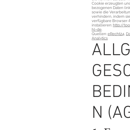
Cookie erzeugten und
bezogenen Daten (inkl
sowie die Verarbeitu
verhindern, indem si
verfügbare Browser-
installieren:
http://to
hl=de
.
Quellen:
eRecht24
,
Da
Analytics
ALL
GES
BED
N (A