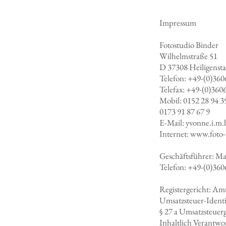
Impressum
Fotostudio Binder
Wilhelmstraße 51
D 37308 Heiligenst
Telefon: +49-(0)360
Telefax: +49-(0)360
Mobil: 0152 28 94 3
0173 91 87 67 9
E-Mail: yvonne.i.m
Internet: www.foto
Geschäftsführer: Ma
Telefon: +49-(0)360
Registergericht: Amt
Umsatzsteuer-Ident
§ 27 a Umsatzsteue
Inhaltlich Verantwo