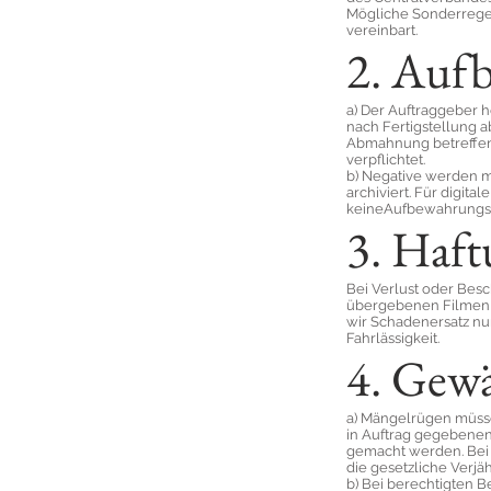
Mögliche Sonderrege
vereinbart.
2. Auf
a) Der Auftraggeber h
nach Fertigstellung 
Abmahnung betreffend
verpflichtet.
b) Negative werden m
archiviert. Für digital
keineAufbewahrungsp
3. Haf
Bei Verlust oder Bes
übergebenen Filmen o
wir Schadenersatz nur
Fahrlässigkeit.
4. Gewä
a) Mängelrügen müss
in Auftrag gegebene
gemacht werden. Bei 
die gesetzliche Verjä
b) Bei berechtigten 