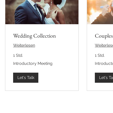
Wedding Collection
Couples
Weiterlesen
Weiterles
1 Std.
1 Std.
Introductory
Introductory
Introductory Meeting
Introduct
Meeting
Meeting
Let's Talk
Let's Ta