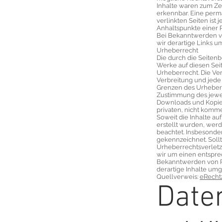
Inhalte waren zum Zei
erkennbar. Eine perma
verlinkten Seiten ist
Anhaltspunkte einer 
Bei Bekanntwerden v
wir derartige Links 
Urheberrecht
Die durch die Seitenb
Werke auf diesen Sei
Urheberrecht. Die Ver
Verbreitung und jede
Grenzen des Urheberr
Zustimmung des jeweil
Downloads und Kopien
privaten, nicht komme
Soweit die Inhalte auf
erstellt wurden, werd
beachtet. Insbesonder
gekennzeichnet. Sollt
Urheberrechtsverlet
wir um einen entspre
Bekanntwerden von R
derartige Inhalte um
Quellverweis:
eRecht
Date