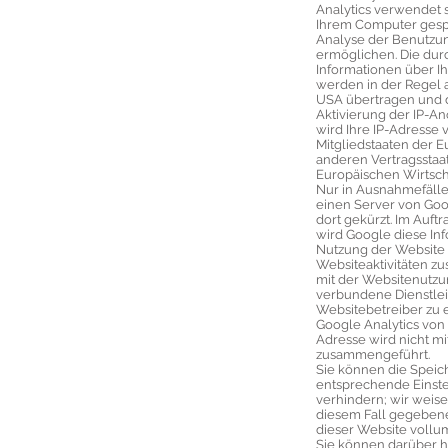
Analytics verwendet so
Ihrem Computer gesp
Analyse der Benutzun
ermöglichen. Die dur
Informationen über I
werden in der Regel 
USA übertragen und do
Aktivierung der IP-A
wird Ihre IP-Adresse
Mitgliedstaaten der 
anderen Vertragssta
Europäischen Wirtsch
Nur in Ausnahmefällen
einen Server von Goo
dort gekürzt. Im Auft
wird Google diese In
Nutzung der Website 
Websiteaktivitäten 
mit der Websitenutzu
verbundene Dienstl
Websitebetreiber zu 
Google Analytics von
Adresse wird nicht m
zusammengeführt.
Sie können die Speic
entsprechende Einste
verhindern; wir weisen
diesem Fall gegebene
dieser Website vollu
Sie können darüber h